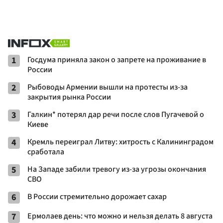
1
Госдума приняла закон о запрете на проживание в
России
2
Рыбоводы Армении вышли на протесты из-за
закрытия рынка России
3
Галкин* потерял дар речи после слов Пугачевой о
Киеве
4
Кремль переиграл Литву: хитрость с Калининградом
сработала
5
На Западе забили тревогу из-за угрозы окончания
СВО
6
В России стремительно дорожает сахар
7
Ермолаев день: что можно и нельзя делать 8 августа