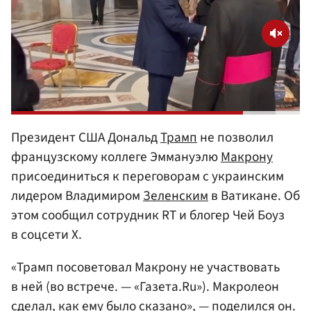
Президент США Дональд
Трамп
не позволил
французскому коллеге Эммануэлю
Макрону
присоединиться к переговорам с украинским
лидером Владимиром
Зеленским
в Ватикане. Об
этом сообщил сотрудник RT и блогер Чей Боуз
в соцсети X.
«Трамп посоветовал Макрону не участвовать
в ней (во встрече. — «Газета.Ru»). Макролеон
сделал, как ему было сказано», — поделился он.