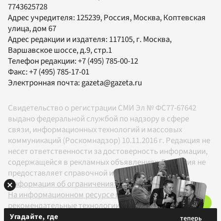
7743625728
Адрес учредителя: 125239, Россия, Москва, Коптевская
улица, дом 67
Адрес редакции и издателя:
117105
, г.
Москва
,
Варшавское шоссе, д.9, стр.1
Телефон редакции:
+7 (495) 785-00-12
Факс:
+7 (495) 785-17-01
Электронная почта:
gazeta@gazeta.ru
Свидетельство о регистрации СМИ Эл № ФС77-67642
выдано федеральной службой по надзору в сфере
связи, информационных технологий и массовых
коммуникаций (Роскомнадзор) 10.11.2016 г. Редакция не
несет ответственности за достоверность информации,
содержащейся в рекламных объявлениях. Редакция не
предоставляет справочной информации.
Информация об ограничениях
На информационном ресурсе применяются
рекомендательные технологии в соответствии с
Правилами
Угадайте, где