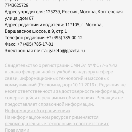
7743625728
Адрес учредителя: 125239, Россия, Москва, Коптевская
улица, дом 67
Адрес редакции и издателя:
117105
, г.
Москва
,
Варшавское шоссе, д.9, стр.1
Телефон редакции:
+7 (495) 785-00-12
Факс:
+7 (495) 785-17-01
Электронная почта:
gazeta@gazeta.ru
Свидетельство о регистрации СМИ Эл № ФС77-67642
выдано федеральной службой по надзору в сфере
связи, информационных технологий и массовых
коммуникаций (Роскомнадзор) 10.11.2016 г. Редакция не
несет ответственности за достоверность информации,
содержащейся в рекламных объявлениях. Редакция не
предоставляет справочной информации.
Информация об ограничениях
На информационном ресурсе применяются
рекомендательные технологии в соответствии с
Правилами