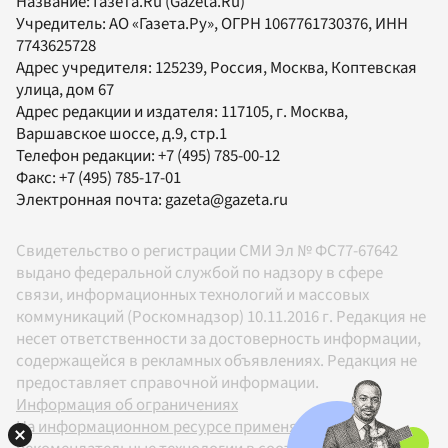
Название:
Газета.Ru
(Gazeta.Ru)
Учредитель:
АО «Газета.Ру»
, ОГРН 1067761730376, ИНН
7743625728
Адрес учредителя: 125239, Россия, Москва, Коптевская
улица, дом 67
Адрес редакции и издателя:
117105
, г.
Москва
,
Варшавское шоссе, д.9, стр.1
Телефон редакции:
+7 (495) 785-00-12
Факс:
+7 (495) 785-17-01
Электронная почта:
gazeta@gazeta.ru
Свидетельство о регистрации СМИ Эл № ФС77-67642
выдано федеральной службой по надзору в сфере
связи, информационных технологий и массовых
коммуникаций (Роскомнадзор) 10.11.2016 г. Редакция не
несет ответственности за достоверность информации,
содержащейся в рекламных объявлениях. Редакция не
предоставляет справочной информации.
Информация об ограничениях
На информационном ресурсе применяются