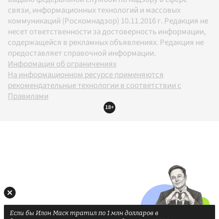
связи, информационных технологий и массовых
коммуникаций (Роскомнадзор) 10.11.2016 г. Редакция не
несет ответственности за достоверность информации,
содержащейся в рекламных объявлениях. Редакция не
предоставляет справочной информации.
Информация об ограничениях
На информационном ресурсе применяются
рекомендательные технологии в соответствии с
Правилами
18+
Если бы Илон Маск тратил по 1 млн долларов в