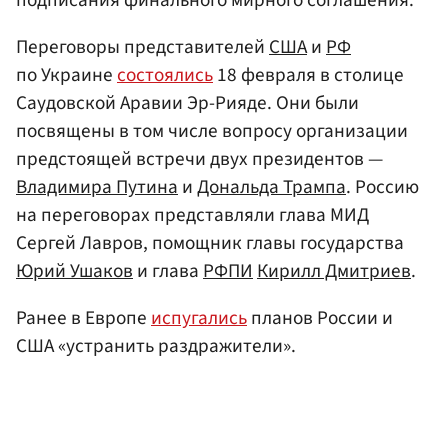
Переговоры представителей
США
и
РФ
по Украине
состоялись
18 февраля в столице
Саудовской Аравии Эр-Рияде. Они были
посвящены в том числе вопросу организации
предстоящей встречи двух президентов —
Владимира Путина
и
Дональда Трампа
. Россию
на переговорах представляли глава МИД
Сергей Лавров, помощник главы государства
Юрий Ушаков
и глава
РФПИ
Кирилл Дмитриев
.
Ранее в Европе
испугались
планов России и
США «устранить раздражители».