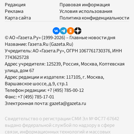
Редакция
Правовая информация
Реклама
Условия использования
Карта сайта
Политика конфиденциальности
© АО «Газета.Ру» (1999-2026) – Главные новости дня
Название:
Газета.Ru
(Gazeta.Ru)
Учредитель:
АО «Газета.Ру»
, ОГРН 1067761730376, ИНН
7743625728
Адрес учредителя: 125239, Россия, Москва, Коптевская
улица, дом 67
Адрес редакции и издателя:
117105
, г.
Москва
,
Варшавское шоссе, д.9, стр.1
Телефон редакции:
+7 (495) 785-00-12
Факс:
+7 (495) 785-17-01
Электронная почта:
gazeta@gazeta.ru
Свидетельство о регистрации СМИ Эл № ФС77-67642
выдано федеральной службой по надзору в сфере
связи, информационных технологий и массовых