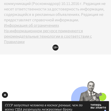
коммуникаций (Роскомнадзор) 10.11.2016 г. Редакция не
несет ответственности за достоверность информации,
содержащейся в рекламных объявлениях. Редакция не
предоставляет справочной информации.
Информация об ограничениях
На информационном ресурсе применяются
рекомендательные технологии в соответствии с
Правилами
18+
СССР запустил человека в космос раньше, чем по
всему США разрешили межрасовые браки