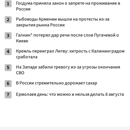
1
Госдума приняла закон о запрете на проживание в
России
2
Рыбоводы Армении вышли на протесты из-за
закрытия рынка России
3
Галкин* потерял дар речи после слов Пугачевой о
Киеве
4
Кремль переиграл Литву: хитрость с Калининградом
сработала
5
На Западе забили тревогу из-за угрозы окончания
СВО
6
В России стремительно дорожает сахар
7
Ермолаев день: что можно и нельзя делать 8 августа