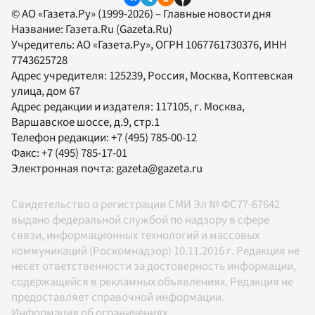
© АО «Газета.Ру» (1999-2026) – Главные новости дня
Название:
Газета.Ru
(Gazeta.Ru)
Учредитель:
АО «Газета.Ру»
, ОГРН 1067761730376, ИНН
7743625728
Адрес учредителя: 125239, Россия, Москва, Коптевская
улица, дом 67
Адрес редакции и издателя:
117105
, г.
Москва
,
Варшавское шоссе, д.9, стр.1
Телефон редакции:
+7 (495) 785-00-12
Факс:
+7 (495) 785-17-01
Электронная почта:
gazeta@gazeta.ru
Свидетельство о регистрации СМИ Эл № ФС77-67642
выдано федеральной службой по надзору в сфере
связи, информационных технологий и массовых
коммуникаций (Роскомнадзор) 10.11.2016 г. Редакция не
несет ответственности за достоверность информации,
содержащейся в рекламных объявлениях. Редакция не
предоставляет справочной информации.
Информация об ограничениях