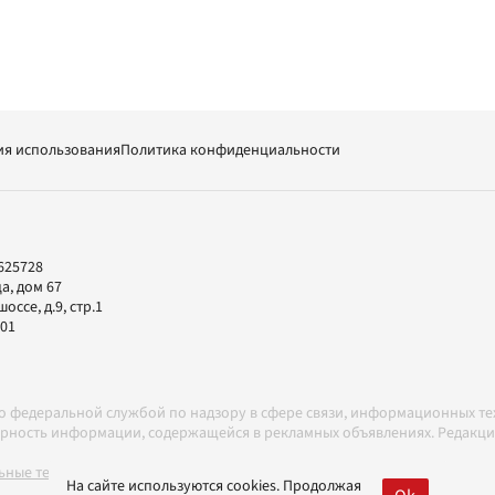
ия использования
Политика конфиденциальности
625728
а, дом 67
ссе, д.9, стр.1
-01
но федеральной службой по надзору в сфере связи, информационных т
товерность информации, содержащейся в рекламных объявлениях. Редак
ные технологии в соответствии с Правилами
На сайте используются cookies. Продолжая