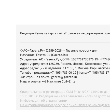
Редакция
Реклама
Карта сайта
Правовая информация
Услов
© АО «Газета.Ру» (1999-2026) – Главные новости дня
Название:
Газета.Ru
(Gazeta.Ru)
Учредитель:
АО «Газета.Ру»
, ОГРН 1067761730376, ИНН 7743
Адрес учредителя: 125239, Россия, Москва, Коптевская улиц
Адрес редакции и издателя:
117105
, г.
Москва
,
Варшавское шо
Телефон редакции:
+7 (495) 785-00-12
| Факс:
+7 (495) 785-17
Электронная почта:
gazeta@gazeta.ru
Нашли опечатку? Нажмите Ctrl+Enter
Свидетельство о регистрации СМИ Эл № ФС77-67642 выда
10.11.2016 г. Редакция не несет ответственности за дос
Информация об ограничениях
На информационном ресурсе применяются рекомендатель