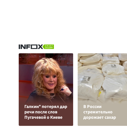
Галкин* потерял дар
В России
речи после слов
стремительно
Пугачевой о Киеве
дорожает сахар