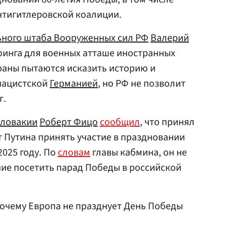
нтигитлеровской коалиции.
ьного штаба Вооруженных сил РФ
Валерий
финга для военных атташе иностранных
траны пытаются исказить историю и
 нацистской
Германией
, но РФ не позволит
г.
ловакии
Роберт Фицо
сообщил
, что принял
 Путина принять участие в праздновании
2025 году. По
словам
главы кабмина, он не
ние посетить парад Победы в российской
почему Европа не празднует День Победы