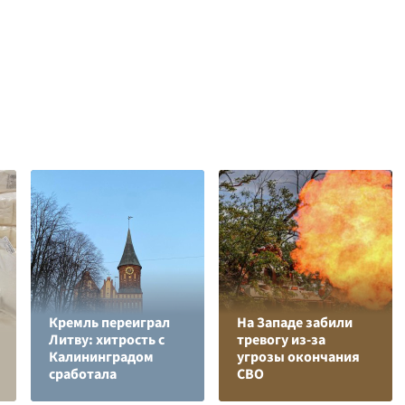
Кремль переиграл
На Западе забили
Литву: хитрость с
тревогу из-за
Калининградом
угрозы окончания
сработала
СВО