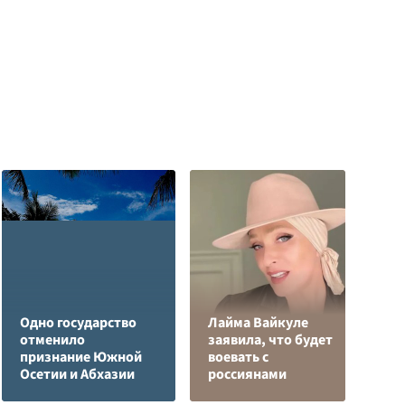
Одно государство
Лайма Вайкуле
отменило
заявила, что будет
В
признание Южной
воевать с
р
Осетии и Абхазии
россиянами
п