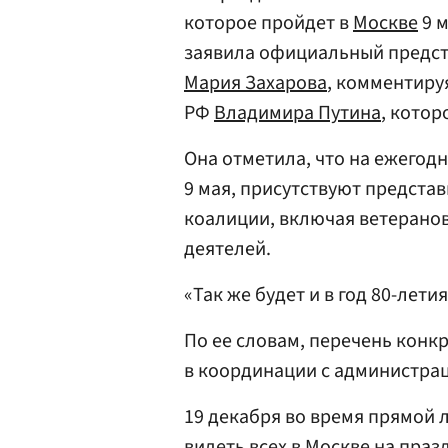
которое пройдет в
Москве
9 м
заявила официальный предс
Мария Захарова
, комментиру
РФ
Владимира Путина
, котор
Она отметила, что на ежегод
9 мая, присутствуют предста
коалиции, включая ветеранов
деятелей.
«Так же будет и в год 80-лет
По ее словам, перечень кон
в координации с администра
19 декабря во время прямой л
видеть всех в Москве на праз