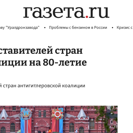
аву "Уралдронзавода"
Проблемы с бензином в России
Кризис с
ставителей стран
лиции на 80-летие
ей стран антигитлеровской коалиции