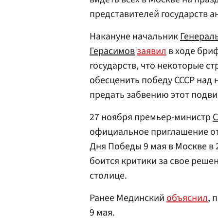
представителей государств а
Накануне начальник
Генерал
Герасимов
заявил
в ходе бри
государств, что некоторые с
обесценить победу СССР над
предать забвению этот подви
27 ноября премьер-министр
С
официальное приглашение от
Дня Победы 9 мая в Москве в 
боится критики за свое реше
столице.
Ранее Мединский
объяснил
, 
9 мая.