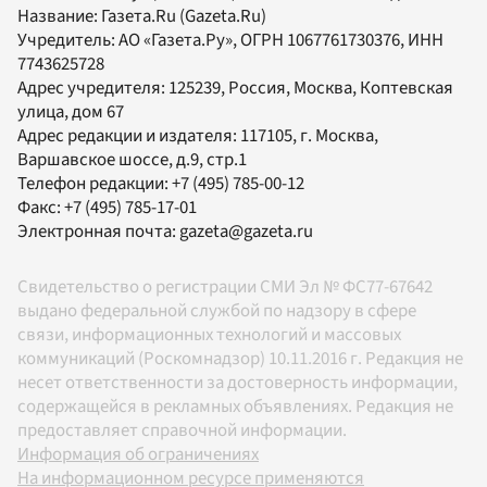
Название:
Газета.Ru
(Gazeta.Ru)
Учредитель:
АО «Газета.Ру»
, ОГРН 1067761730376, ИНН
7743625728
Адрес учредителя: 125239, Россия, Москва, Коптевская
улица, дом 67
Адрес редакции и издателя:
117105
, г.
Москва
,
Варшавское шоссе, д.9, стр.1
Телефон редакции:
+7 (495) 785-00-12
Факс:
+7 (495) 785-17-01
Электронная почта:
gazeta@gazeta.ru
Свидетельство о регистрации СМИ Эл № ФС77-67642
выдано федеральной службой по надзору в сфере
связи, информационных технологий и массовых
коммуникаций (Роскомнадзор) 10.11.2016 г. Редакция не
несет ответственности за достоверность информации,
содержащейся в рекламных объявлениях. Редакция не
предоставляет справочной информации.
Информация об ограничениях
На информационном ресурсе применяются