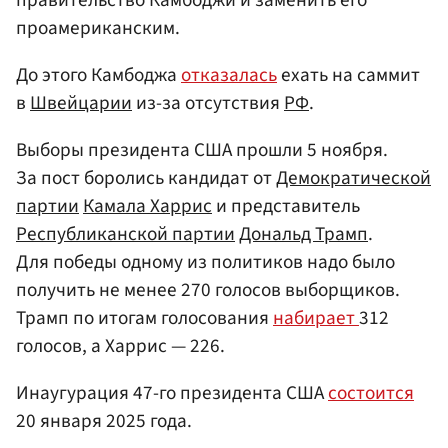
проамериканским.
До этого Камбоджа
отказалась
ехать на саммит
в
Швейцарии
из-за отсутствия
РФ
.
Выборы президента США прошли 5 ноября.
За пост боролись кандидат от
Демократической
партии
Камала Харрис
и представитель
Республиканской партии
Дональд Трамп
.
Для победы одному из политиков надо было
получить не менее 270 голосов выборщиков.
Трамп по итогам голосования
набирает
312
голосов, а Харрис — 226.
Инаугурация 47-го президента США
состоится
20 января 2025 года.