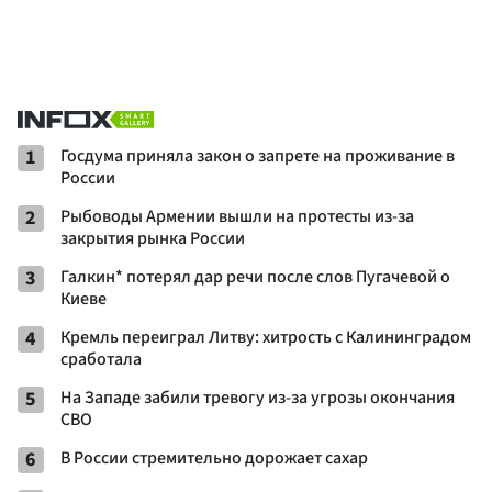
1
Госдума приняла закон о запрете на проживание в
России
2
Рыбоводы Армении вышли на протесты из-за
закрытия рынка России
3
Галкин* потерял дар речи после слов Пугачевой о
Киеве
4
Кремль переиграл Литву: хитрость с Калининградом
сработала
5
На Западе забили тревогу из-за угрозы окончания
СВО
6
В России стремительно дорожает сахар