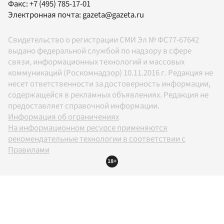
Факс:
+7 (495) 785-17-01
Электронная почта:
gazeta@gazeta.ru
Свидетельство о регистрации СМИ Эл № ФС77-67642
выдано федеральной службой по надзору в сфере
связи, информационных технологий и массовых
коммуникаций (Роскомнадзор) 10.11.2016 г. Редакция не
несет ответственности за достоверность информации,
содержащейся в рекламных объявлениях. Редакция не
предоставляет справочной информации.
Информация об ограничениях
На информационном ресурсе применяются
рекомендательные технологии в соответствии с
Правилами
18+