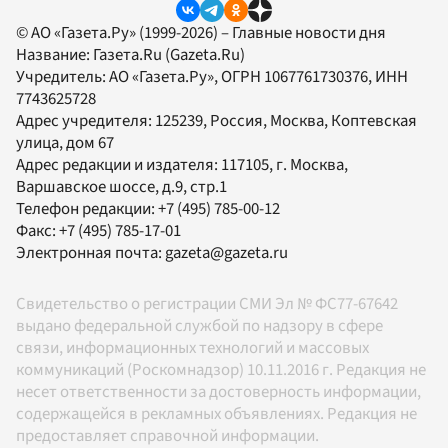
© АО «Газета.Ру» (1999-2026) – Главные новости дня
Название:
Газета.Ru
(Gazeta.Ru)
Учредитель:
АО «Газета.Ру»
, ОГРН 1067761730376, ИНН
7743625728
Адрес учредителя: 125239, Россия, Москва, Коптевская
улица, дом 67
Адрес редакции и издателя:
117105
, г.
Москва
,
Варшавское шоссе, д.9, стр.1
Телефон редакции:
+7 (495) 785-00-12
Факс:
+7 (495) 785-17-01
Электронная почта:
gazeta@gazeta.ru
Свидетельство о регистрации СМИ Эл № ФС77-67642
выдано федеральной службой по надзору в сфере
связи, информационных технологий и массовых
коммуникаций (Роскомнадзор) 10.11.2016 г. Редакция не
несет ответственности за достоверность информации,
содержащейся в рекламных объявлениях. Редакция не
предоставляет справочной информации.