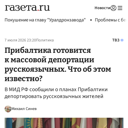
Новости
Авторизоваться
Покушение на главу "Уралдронзавода"
Проблемы с бен
7 июля 2026 23:20
Политика
ТВЗ
Прибалтика готовится
к массовой депортации
русскоязычных. Что об этом
известно?
В МИД РФ сообщили о планах Прибалтики
депортировать русскоязычных жителей
Михаил Синев