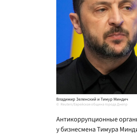
Владимир Зеленский и Тимур Миндич
Reuters/Еврейская община города Днепр
Антикоррупционные орган
у бизнесмена Тимура Минд