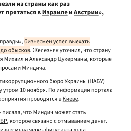
езли из страны как раз
ет прятаться в
Израиле
и
Австрии
»,
 правды»,
бизнесмен успел выехать
 до обысков
. Железняк уточнил, что страну
ья Михаил и Александр Цукерманы, которые
просами Миндича.
тикоррупционного бюро Украины (НАБУ)
у утром 10 ноября. По информации портала
роприятия проводятся в
Киеве
.
» писала, что Миндич может стать
БР
, которое связано с отмыванием денег.
изнесмена через фигуранта дела