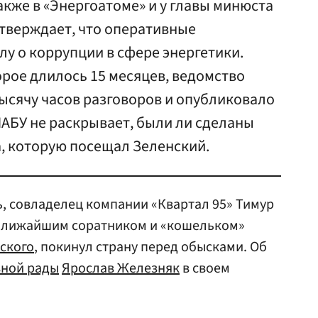
акже в «Энергоатоме» и у главы минюста
утверждает, что оперативные
лу о коррупции в сфере энергетики.
орое длилось 15 месяцев, ведомство
тысячу часов разговоров и опубликовало
НАБУ не раскрывает, были ли сделаны
, которую посещал Зеленский.
, совладелец компании «Квартал 95» Тимур
ближайшим соратником и «кошельком»
ского
, покинул страну перед обысками. Об
вной рады
Ярослав Железняк
в своем