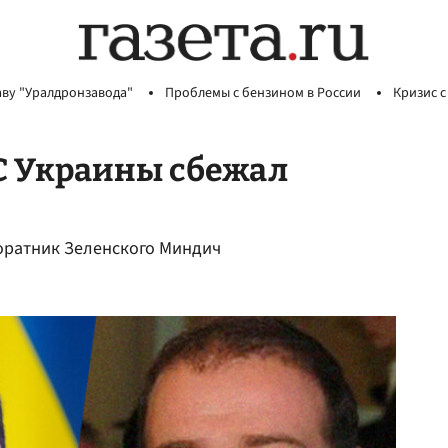
аву "Уралдронзавода"
Проблемы с бензином в России
Кризис с
 С Украины сбежал
оратник Зеленского Миндич