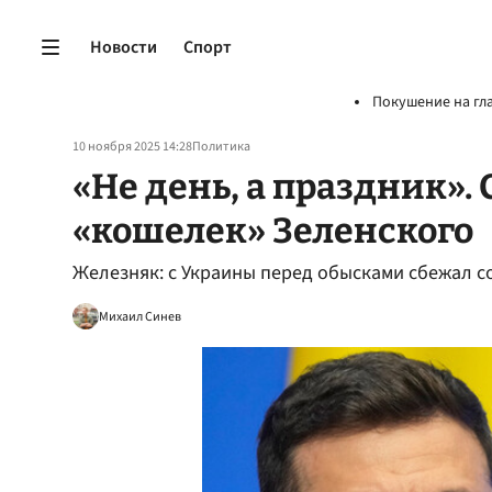
Новости
Спорт
Покушение на гл
10 ноября 2025 14:28
Политика
«Не день, а праздник».
«кошелек» Зеленского
Железняк: с Украины перед обысками сбежал с
Михаил Синев