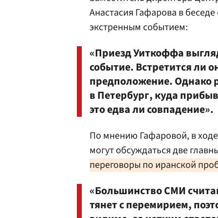
Анастасия Гафарова в беседе
экстренным событием:
«Приезд Уиткоффа выгляд
событие. Встретится ли о
предположение. Однако р
в Петербург, куда прибы
это едва ли совпадение».
По мнению Гафаровой, в ход
могут обсуждаться две главн
переговоры по иранской про
«Большинство СМИ считают
тянет с перемирием, поэт