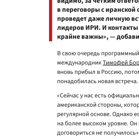
видимо, за четким ответо
в переговоры с иранской 
проведет даже личную вс
лидеров ИРИ. И контакты 
крайне важны», — добави
В свою очередь программны
международник
Тимофей Бор
вновь прибыл в Россию, пото
понадобилась новая встреча.
«Сейчас у нас есть официаль
американской стороны, кото
регулярной основе. Однако е
на более высоком уровне. Он
договориться не получилось»