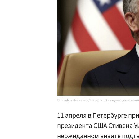
Evelyn Hockstein/Instagram (владелец компани
11 апреля в Петербурге п
президента США Стивена 
неожиданном визите подт