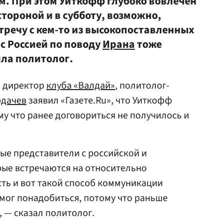
м. При этом Уиткофф глубоко вовлечен
стороной и в субботу, возможно,
тречу с кем-то из высокопоставленных
с Россией по поводу
Ирана
тоже
ла политолог.
й директор
клуба «Валдай»
, политолог-
дачев
заявил «Газете.Ru», что Уиткофф
му что ранее договориться не получилось и
ные представители с российской и
рые встречаются на относительно
сть и вот такой способ коммуникации
 мог понадобиться, потому что раньше
, — сказал политолог.