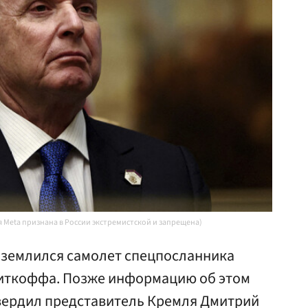
я Meta признана в России экстремистской и запрещена)
риземлился самолет спецпосланника
Уиткоффа. Позже информацию об этом
вердил представитель Кремля Дмитрий