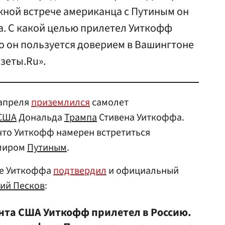
жной встрече американца с Путиным он
а. С какой целью прилетел Уиткофф
но он пользуется доверием в Вашингтоне
зеты.Ru».
 апреля
приземлился
самолет
США
Дональда
Трампа
Стивена Уиткоффа.
 что Уиткофф намерен встретиться
имиром
Путиным
.
де Уиткоффа
подтвердил
и официальный
ий Песков
:
нта США Уиткофф прилетел в Россию.