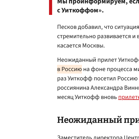
Мы проинформируем, если
с Уиткоффом».
Песков добавил, что ситуация
стремительно развивается и в
касается Москвы.
Неожиданный прилет Уиткофф
в Россию
на фоне процесса м
раз Уиткофф посетил Россию 
россиянина Александра Винни
месяц Уиткофф вновь
прилет
Неожиданный пр
Заместитель директора Цент