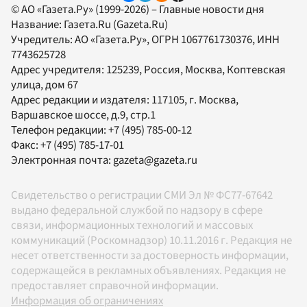
© АО «Газета.Ру» (1999-2026) – Главные новости дня
Название:
Газета.Ru
(Gazeta.Ru)
Учредитель:
АО «Газета.Ру»
, ОГРН 1067761730376, ИНН
7743625728
Адрес учредителя: 125239, Россия, Москва, Коптевская
улица, дом 67
Адрес редакции и издателя:
117105
, г.
Москва
,
Варшавское шоссе, д.9, стр.1
Телефон редакции:
+7 (495) 785-00-12
Факс:
+7 (495) 785-17-01
Электронная почта:
gazeta@gazeta.ru
Свидетельство о регистрации СМИ Эл № ФС77-67642
выдано федеральной службой по надзору в сфере
связи, информационных технологий и массовых
коммуникаций (Роскомнадзор) 10.11.2016 г. Редакция не
несет ответственности за достоверность информации,
содержащейся в рекламных объявлениях. Редакция не
предоставляет справочной информации.
Информация об ограничениях