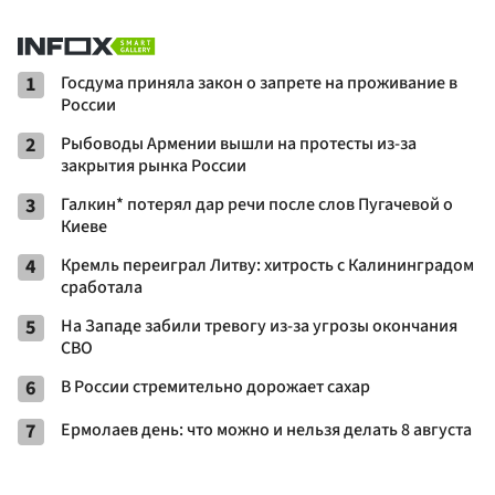
1
Госдума приняла закон о запрете на проживание в
России
2
Рыбоводы Армении вышли на протесты из-за
закрытия рынка России
3
Галкин* потерял дар речи после слов Пугачевой о
Киеве
4
Кремль переиграл Литву: хитрость с Калининградом
сработала
5
На Западе забили тревогу из-за угрозы окончания
СВО
6
В России стремительно дорожает сахар
7
Ермолаев день: что можно и нельзя делать 8 августа