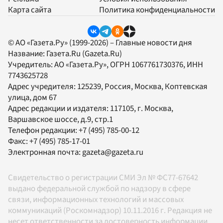
Карта сайта
Политика конфиденциальности
© АО «Газета.Ру» (1999-2026) – Главные новости дня
Название:
Газета.Ru
(Gazeta.Ru)
Учредитель:
АО «Газета.Ру»
, ОГРН 1067761730376, ИНН
7743625728
Адрес учредителя: 125239, Россия, Москва, Коптевская
улица, дом 67
Адрес редакции и издателя:
117105
, г.
Москва
,
Варшавское шоссе, д.9, стр.1
Телефон редакции:
+7 (495) 785-00-12
Факс:
+7 (495) 785-17-01
Электронная почта:
gazeta@gazeta.ru
Свидетельство о регистрации СМИ Эл № ФС77-67642
выдано федеральной службой по надзору в сфере
связи, информационных технологий и массовых
коммуникаций (Роскомнадзор) 10.11.2016 г. Редакция не
несет ответственности за достоверность информации,