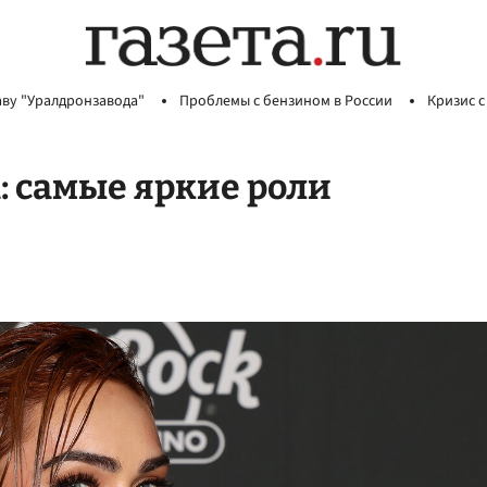
аву "Уралдронзавода"
Проблемы с бензином в России
Кризис с
: самые яркие роли