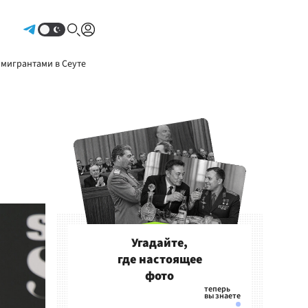
Авторизоваться
 мигрантами в Сеуте
Угадайте,
где настоящее
фото