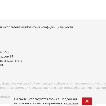
ия использования
Политика конфиденциальности
625728
а, дом 67
ссе, д.9, стр.1
-01
но федеральной службой по надзору в сфере связи, информационных т
товерность информации, содержащейся в рекламных объявлениях. Редак
ные технологии в соответствии с Правилами
На сайте используются cookies. Продолжая
Ok
использовать сайт, вы принимаете
условия