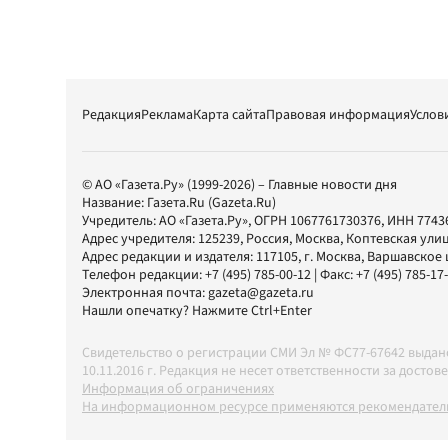
Редакция
Реклама
Карта сайта
Правовая информация
Услов
© АО «Газета.Ру» (1999-2026) – Главные новости дня
Название:
Газета.Ru
(Gazeta.Ru)
Учредитель:
АО «Газета.Ру»
, ОГРН 1067761730376, ИНН 7743
Адрес учредителя: 125239, Россия, Москва, Коптевская улиц
Адрес редакции и издателя:
117105
, г.
Москва
,
Варшавское шо
Телефон редакции:
+7 (495) 785-00-12
| Факс:
+7 (495) 785-17
Электронная почта:
gazeta@gazeta.ru
Нашли опечатку? Нажмите Ctrl+Enter
Свидетельство о регистрации СМИ Эл № ФС77-67642 выда
10.11.2016 г. Редакция не несет ответственности за дос
Информация об ограничениях
На информационном ресурсе применяются рекомендатель