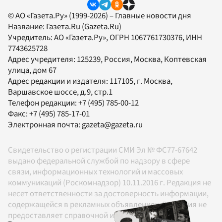
© АО «Газета.Ру» (1999-2026) – Главные новости дня
Название:
Газета.Ru
(Gazeta.Ru)
Учредитель:
АО «Газета.Ру»
, ОГРН 1067761730376, ИНН
7743625728
Адрес учредителя: 125239, Россия, Москва, Коптевская
улица, дом 67
Адрес редакции и издателя:
117105
, г.
Москва
,
Варшавское шоссе, д.9, стр.1
Телефон редакции:
+7 (495) 785-00-12
Факс:
+7 (495) 785-17-01
Электронная почта:
gazeta@gazeta.ru
Свидетельство о регистрации СМИ Эл № ФС77-67642
выдано федеральной службой по надзору в сфере
связи, информационных технологий и массовых
коммуникаций (Роскомнадзор) 10.11.2016 г. Редакция не
несет ответственности за достоверность информации,
содержащейся в рекламных объявлениях. Редакция не
предоставляет справочной информации.