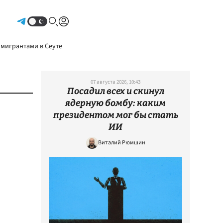
Авторизоваться
 мигрантами в Сеуте
07 августа 2026, 10:43
Посадил всех и скинул
ядерную бомбу: каким
президентом мог бы стать
ИИ
Виталий Рюмшин