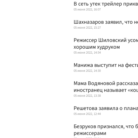
В сеть утек трейлер прик
05 июня 2022, 16:07
Шахназаров заявил, что 
05 июня 2022, 15:27
Режиссер Шиловский усомн
хорошим худруком
05 июня 2022, 14:54
Манижа выступит на фест
05 июня 2022, 14:30
Мама Водяновой рассказал
иностранец называет «к
05 июня 2022, 13:38
Решетова заявила о план
05 июня 2022, 12:44
Безруков признался, что 
режиссерами