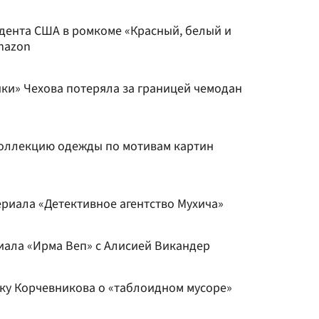
идента США в ромкоме «Красный, белый и
mazon
ки» Чехова потеряла за границей чемодан
коллекцию одежды по мотивам картин
ериала «Детективное агентство Мухича»
иала «Ирма Веп» с Алисией Викандер
ику Корчевникова о «таблоидном мусоре»