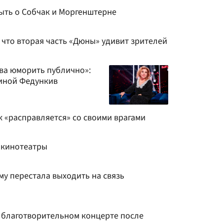
ыть о Собчак и Моргенштерне
что вторая часть «Дюны» удивит зрителей
ва юморить публично»:
иной Федункив
к «расправляется» со своими врагами
 кинотеатры
му перестала выходить на связь
а благотворительном концерте после