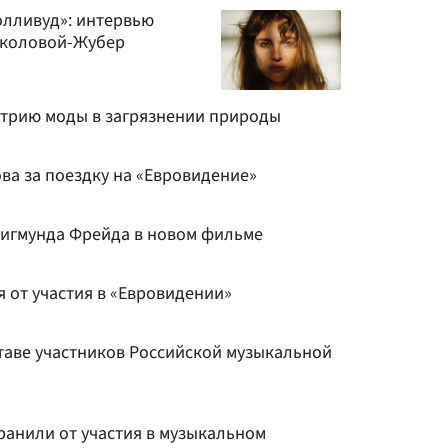
Голливуд»: интервью
околовой-Жубер
трию моды в загрязнении природы
ва за поездку на «Евровидение»
Зигмунда Фрейда в новом фильме
 от участия в «Евровидении»
таве участников Российской музыкальной
ранили от участия в музыкальном