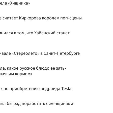
вела «Хищника»
не считает Киркорова королем поп-сцены
ился в том, что Хабенский станет
ивале «Стереолето» в Санкт-Петербурге
а, какое русское блюдо ее зять-
ошачьим кормом»
ах по приобретению андроида Tesla
был бы рад поработать с женщинами-