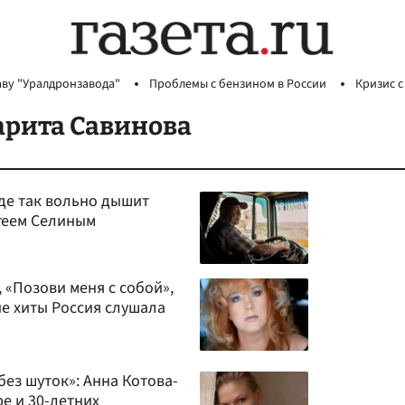
аву "Уралдронзавода"
Проблемы с бензином в России
Кризис с
арита Савинова
где так вольно дышит
ргеем Селиным
 «Позови меня с собой»,
кие хиты Россия слушала
без шуток»: Анна Котова-
е и 30-летних