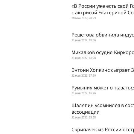
«В России уже есть свой 
с актрисой Екатериной С
28 мая 2022, 20:29
Решетова обвинила индус
21 мая 2022, 19:36
Михалков осудил Киркоро
21 мая 2022, 18:28
Энтони Хопкинс сыграет 
21 мая 2022, 17:50
Румыния может отказаться
21 мая 2022, 16:26
Шаляпин усомнился в сос
ассоциации
21 мая 2022, 15:58
Скрипачек из России отст