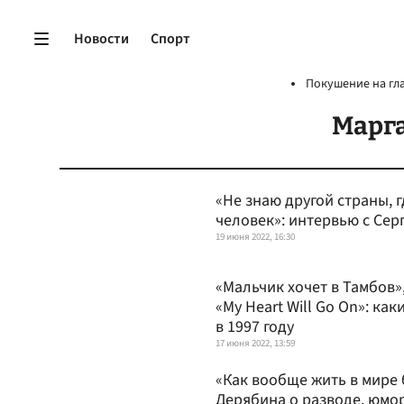
Новости
Спорт
Покушение на гл
Марг
«Не знаю другой страны, 
человек»: интервью с Се
19 июня 2022, 16:30
«Мальчик хочет в Тамбов»,
«My Heart Will Go On»: ка
в 1997 году
17 июня 2022, 13:59
«Как вообще жить в мире 
Дерябина о разводе, юмор