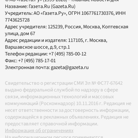
Название:
Газета.Ru
(Gazeta.Ru)
Учредитель:
АО «Газета.Ру»
, ОГРН 1067761730376, ИНН
7743625728
Адрес учредителя: 125239, Россия, Москва, Коптевская
улица, дом 67
Адрес редакции и издателя:
117105
, г.
Москва
,
Варшавское шоссе, д.9, стр.1
Телефон редакции:
+7 (495) 785-00-12
Факс:
+7 (495) 785-17-01
Электронная почта:
gazeta@gazeta.ru
Свидетельство о регистрации СМИ Эл № ФС77-67642
выдано федеральной службой по надзору в сфере
связи, информационных технологий и массовых
коммуникаций (Роскомнадзор) 10.11.2016 г. Редакция не
несет ответственности за достоверность информации,
содержащейся в рекламных объявлениях. Редакция не
предоставляет справочной информации.
Информация об ограничениях
На информационном ресурсе применяются