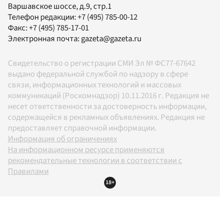
Варшавское шоссе, д.9, стр.1
Телефон редакции:
+7 (495) 785-00-12
Факс:
+7 (495) 785-17-01
Электронная почта:
gazeta@gazeta.ru
Свидетельство о регистрации СМИ Эл № ФС77-67642
выдано федеральной службой по надзору в сфере
связи, информационных технологий и массовых
коммуникаций (Роскомнадзор) 10.11.2016 г. Редакция не
несет ответственности за достоверность информации,
содержащейся в рекламных объявлениях. Редакция не
предоставляет справочной информации.
Информация об ограничениях
На информационном ресурсе применяются
рекомендательные технологии в соответствии с
Правилами
18+