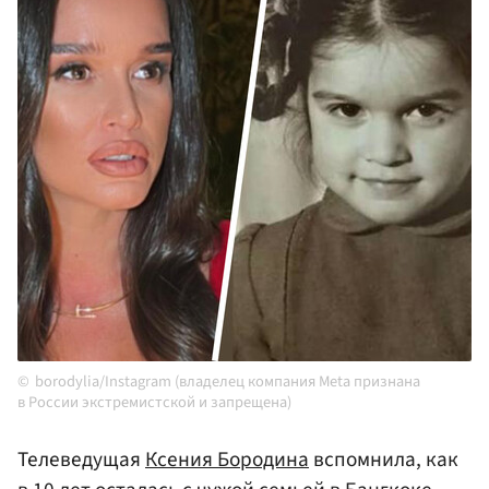
borodylia/Instagram (владелец компания Meta признана
в России экстремистской и запрещена)
Телеведущая
Ксения Бородина
вспомнила, как