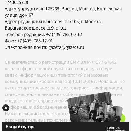
7743625728
Адрес учредителя: 125239, Россия, Москва, Коптевская
улица, дом 67
Адрес редакции и издателя:
117105
, г.
Москва
,
Варшавское шоссе, д.9, стр.1
Телефон редакции:
+7 (495) 785-00-12
Факс:
+7 (495) 785-17-01
Электронная почта:
gazeta@gazeta.ru
Свидетельство о регистрации СМИ Эл № ФС77-67642
выдано федеральной службой по надзору в сфере
связи, информационных технологий и массовых
коммуникаций (Роскомнадзор) 10.11.2016 г. Редакция не
несет ответственности за достоверность информации,
содержащейся в рекламных объявлениях. Редакция не
предоставляет справочной информации.
Информация об ограничениях
На информационном ресурсе применяются
рекомендательные технологии в соответствии с
Правилами
Угадайте, где