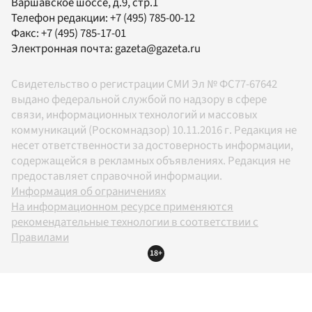
Варшавское шоссе, д.9, стр.1
Телефон редакции:
+7 (495) 785-00-12
Факс:
+7 (495) 785-17-01
Электронная почта:
gazeta@gazeta.ru
Свидетельство о регистрации СМИ Эл № ФС77-67642
выдано федеральной службой по надзору в сфере
связи, информационных технологий и массовых
коммуникаций (Роскомнадзор) 10.11.2016 г. Редакция не
несет ответственности за достоверность информации,
содержащейся в рекламных объявлениях. Редакция не
предоставляет справочной информации.
Информация об ограничениях
На информационном ресурсе применяются
рекомендательные технологии в соответствии с
Правилами
18+