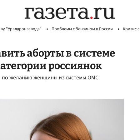
аву "Уралдронзавода"
Проблемы с бензином в России
Кризис с
вить аборты в системе
категории россиянок
ы по желанию женщины из системы ОМС