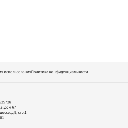
ия использования
Политика конфиденциальности
625728
а, дом 67
ссе, д.9, стр.1
-01