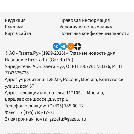
Редакция
Правовая информация
Реклама
Условия использования
Карта сайта
Политика конфиденциальности
© АО «Газета.Ру» (1999-2026) – Главные новости дня
Название:
Газета.Ru
(Gazeta.Ru)
Учредитель:
АО «Газета.Ру»
, ОГРН 1067761730376, ИНН
7743625728
Адрес учредителя: 125239, Россия, Москва, Коптевская
улица, дом 67
Адрес редакции и издателя:
117105
, г.
Москва
,
Варшавское шоссе, д.9, стр.1
Телефон редакции:
+7 (495) 785-00-12
Факс:
+7 (495) 785-17-01
Электронная почта:
gazeta@gazeta.ru