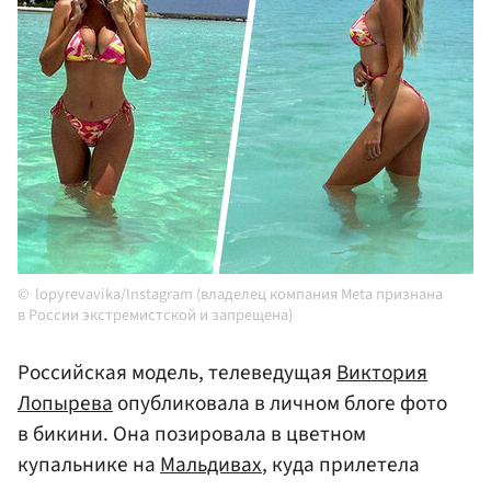
lopyrevavika/Instagram (владелец компания Meta признана
в России экстремистской и запрещена)
Российская модель, телеведущая
Виктория
Лопырева
опубликовала в личном блоге фото
в бикини. Она позировала в цветном
купальнике на
Мальдивах
, куда прилетела