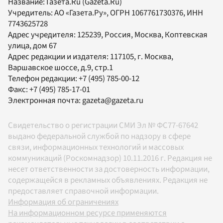
Название:
Газета.Ru
(Gazeta.Ru)
Учредитель:
АО «Газета.Ру»
, ОГРН 1067761730376, ИНН
7743625728
Адрес учредителя: 125239, Россия, Москва, Коптевская
улица, дом 67
Адрес редакции и издателя:
117105
, г.
Москва
,
Варшавское шоссе, д.9, стр.1
Телефон редакции:
+7 (495) 785-00-12
Факс:
+7 (495) 785-17-01
Электронная почта:
gazeta@gazeta.ru
Свидетельство о регистрации СМИ Эл № ФС77-67642
выдано федеральной службой по надзору в сфере
связи, информационных технологий и массовых
коммуникаций (Роскомнадзор) 10.11.2016 г. Редакция не
несет ответственности за достоверность информации,
содержащейся в рекламных объявлениях. Редакция не
предоставляет справочной информации.
Информация об ограничениях
На информационном ресурсе применяются