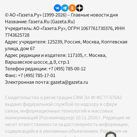
© АО «Газета.Ру» (1999-2026) – Главные новости дня
Название:
Газета.Ru
(Gazeta.Ru)
Учредитель:
АО «Газета.Ру»
, ОГРН 1067761730376, ИНН
7743625728
Адрес учредителя: 125239, Россия, Москва, Коптевская
улица, дом 67
Адрес редакции и издателя:
117105
, г.
Москва
,
Варшавское шоссе, д.9, стр.1
Телефон редакции:
+7 (495) 785-00-12
Факс:
+7 (495) 785-17-01
Электронная почта:
gazeta@gazeta.ru
Свидетельство о регистрации СМИ Эл № ФС77-67642
выдано федеральной службой по надзору в сфере
связи, информационных технологий и массовых
коммуникаций (Роскомнадзор) 10.11.2016 г. Редакция не
несет ответственности за достоверность информации,
содержащейся в рекламных объявлениях. Редакция не