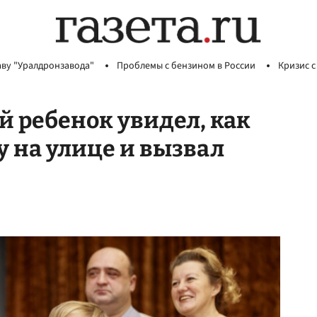
аву "Уралдронзавода"
Проблемы с бензином в России
Кризис с
й ребенок увидел, как
 на улице и вызвал