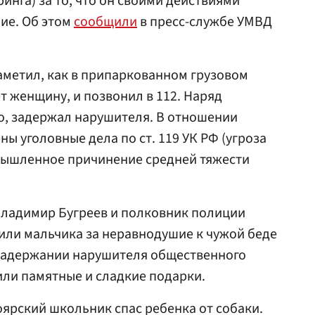
нга) за то, что он своими действиями
ие. Об этом
сообщили
в пресс-службе УМВД
аметил, как в припаркованном грузовом
 женщину, и позвонил в 112. Наряд
о, задержал нарушителя. В отношении
ы уголовные дела по ст. 119 УК РФ (угроза
(Умышленное причинение средней тяжести
Владимир Бугреев и полковник полиции
или мальчика за неравнодушие к чужой беде
 задержании нарушителя общественного
или памятные и сладкие подарки.
ноярский школьник спас ребенка от собаки.