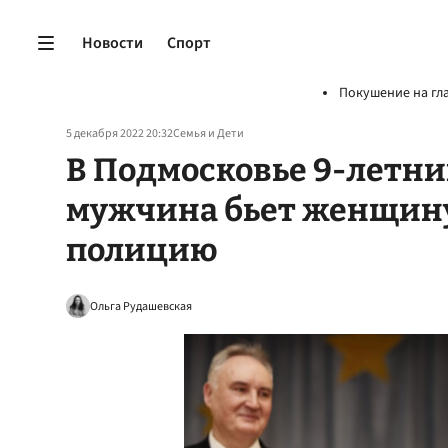
Новости
Спорт
Покушение на гл
5 декабря 2022 20:32
Семья и Дети
В Подмосковье 9-летни
мужчина бьет женщину
полицию
Ольга Рудашевская