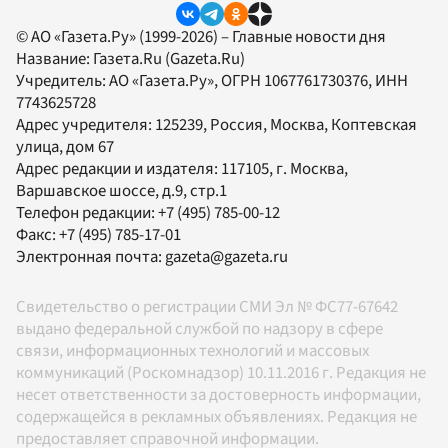
© АО «Газета.Ру» (1999-2026) – Главные новости дня
Название:
Газета.Ru
(Gazeta.Ru)
Учредитель:
АО «Газета.Ру»
, ОГРН 1067761730376, ИНН
7743625728
Адрес учредителя: 125239, Россия, Москва, Коптевская
улица, дом 67
Адрес редакции и издателя:
117105
, г.
Москва
,
Варшавское шоссе, д.9, стр.1
Телефон редакции:
+7 (495) 785-00-12
Факс:
+7 (495) 785-17-01
Электронная почта:
gazeta@gazeta.ru
Свидетельство о регистрации СМИ Эл № ФС77-67642
выдано федеральной службой по надзору в сфере
связи, информационных технологий и массовых
коммуникаций (Роскомнадзор) 10.11.2016 г. Редакция не
несет ответственности за достоверность информации,
содержащейся в рекламных объявлениях. Редакция не
предоставляет справочной информации.