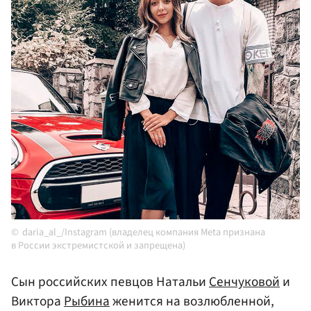
daria_al_/Instagram (владелец компания Meta признана
в России экстремистской и запрещена)
Сын российских певцов Натальи
Сенчуковой
и
Виктора
Рыбина
женится на возлюбленной,