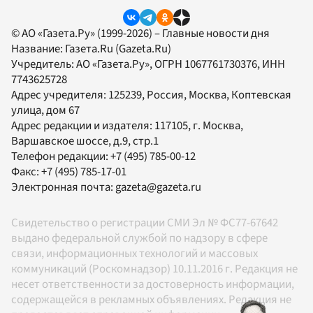
© АО «Газета.Ру» (1999-2026) – Главные новости дня
Название:
Газета.Ru
(Gazeta.Ru)
Учредитель:
АО «Газета.Ру»
, ОГРН 1067761730376, ИНН
7743625728
Адрес учредителя: 125239, Россия, Москва, Коптевская
улица, дом 67
Адрес редакции и издателя:
117105
, г.
Москва
,
Варшавское шоссе, д.9, стр.1
Телефон редакции:
+7 (495) 785-00-12
Факс:
+7 (495) 785-17-01
Электронная почта:
gazeta@gazeta.ru
Свидетельство о регистрации СМИ Эл № ФС77-67642
выдано федеральной службой по надзору в сфере
связи, информационных технологий и массовых
коммуникаций (Роскомнадзор) 10.11.2016 г. Редакция не
несет ответственности за достоверность информации,
содержащейся в рекламных объявлениях. Редакция не