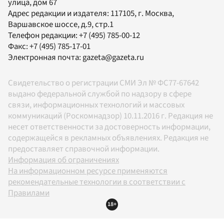
улица, дом 67
Адрес редакции и издателя:
117105
, г.
Москва
,
Варшавское шоссе, д.9, стр.1
Телефон редакции:
+7 (495) 785-00-12
Факс:
+7 (495) 785-17-01
Электронная почта:
gazeta@gazeta.ru
Свидетельство о регистрации СМИ Эл № ФС77-67642
выдано федеральной службой по надзору в сфере
связи, информационных технологий и массовых
коммуникаций (Роскомнадзор) 10.11.2016 г. Редакция не
несет ответственности за достоверность информации,
содержащейся в рекламных объявлениях. Редакция не
предоставляет справочной информации.
Информация об ограничениях
На информационном ресурсе применяются
рекомендательные технологии в соответствии с
Правилами
18+