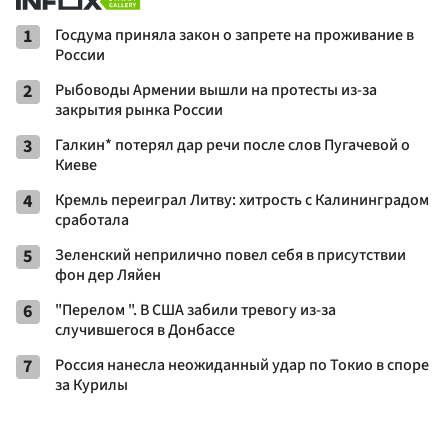
1
Госдума приняла закон о запрете на проживание в
России
2
Рыбоводы Армении вышли на протесты из-за
закрытия рынка России
3
Галкин* потерял дар речи после слов Пугачевой о
Киеве
4
Кремль переиграл Литву: хитрость с Калининградом
сработала
5
Зеленский неприлично повел cебя в присутствии
фон дер Ляйен
6
"Перелом ". В США забили тревогу из-за
случившегося в Донбассе
7
Россия нанесла неожиданный удар по Токио в споре
за Курилы