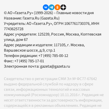
© АО «Газета.Ру» (1999-2026) – Главные новости дня
Название:
Газета.Ru
(Gazeta.Ru)
Учредитель:
АО «Газета.Ру»
, ОГРН 1067761730376, ИНН
7743625728
Адрес учредителя: 125239, Россия, Москва, Коптевская
улица, дом 67
Адрес редакции и издателя:
117105
, г.
Москва
,
Варшавское шоссе, д.9, стр.1
Телефон редакции:
+7 (495) 785-00-12
Факс:
+7 (495) 785-17-01
Электронная почта:
gazeta@gazeta.ru
Свидетельство о регистрации СМИ Эл № ФС77-67642
выдано федеральной службой по надзору в сфере
связи, информационных технологий и массовых
коммуникаций (Роскомнадзор) 10.11.2016 г. Редакция не
несет ответственности за достоверность информации,
содержащейся в рекламных объявлениях. Редакция не