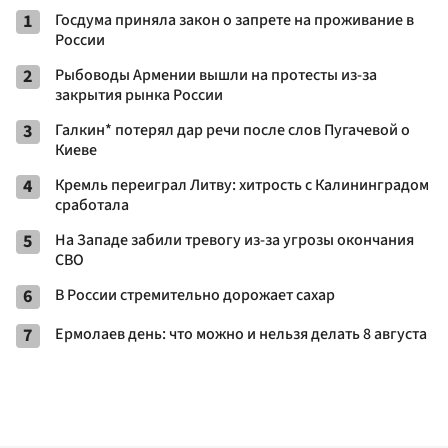
1
Госдума приняла закон о запрете на проживание в
России
2
Рыбоводы Армении вышли на протесты из-за
закрытия рынка России
3
Галкин* потерял дар речи после слов Пугачевой о
Киеве
4
Кремль переиграл Литву: хитрость с Калининградом
сработала
5
На Западе забили тревогу из-за угрозы окончания
СВО
6
В России стремительно дорожает сахар
7
Ермолаев день: что можно и нельзя делать 8 августа