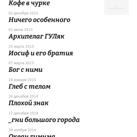
Кофе в чурке
02 декабря 2015
Ничего особенного
02 июня 2015
Архипелаг ГУЛяк
25 марта 2015
Иосиф и его братия
07 марта 2015
Бог с ними
24 января 2015
Глеб с телом
26 декабря 2014
Плохой знак
12 декабря 2014
_гни большого города
30 ноября 2014
Океан гимнма