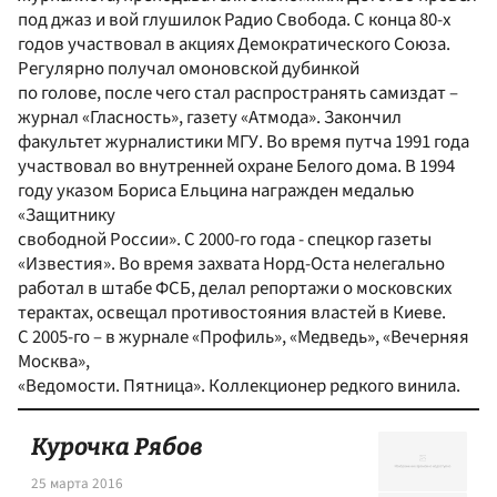
под джаз и вой глушилок Радио Свобода. С конца 80-х
годов участвовал в акциях Демократического Союза.
Регулярно получал омоновской дубинкой
по голове, после чего стал распространять самиздат –
журнал «Гласность», газету «Атмода». Закончил
факультет журналистики МГУ. Во время путча 1991 года
участвовал во внутренней охране Белого дома. В 1994
году указом Бориса Ельцина награжден медалью
«Защитнику
свободной России». С 2000-го года - спецкор газеты
«Известия». Во время захвата Норд-Оста нелегально
работал в штабе ФСБ, делал репортажи о московских
терактах, освещал противостояния властей в Киеве.
С 2005-го – в журнале «Профиль», «Медведь», «Вечерняя
Москва»,
«Ведомости. Пятница». Коллекционер редкого винила.
Курочка Рябов
25 марта 2016