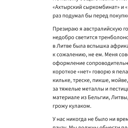
«Ахтырский сыркомбинат» и «Г
раз подумал бы перед покупк
Презираю я австралийскую го
недобро светится тренболоном
в Литве была вспышка африка
к сожалению, не ем. Меня со
оформление сопроводительно
короткое «нет» говорю я пел
кильке, треске, пикше, мойве
за тяжелые металлы и пестиц
материале из Бельгии, Литвы
грожу кулаком.
У нас никогда не было ни вр
паузу. Мы должны обнести п