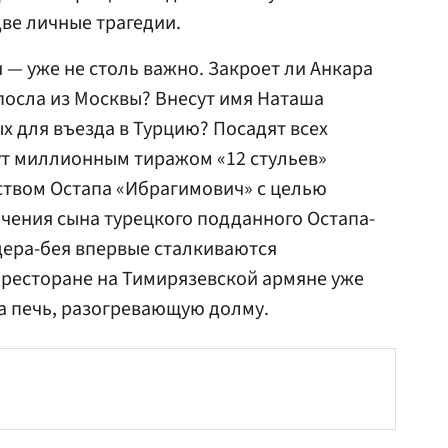
две личные трагедии.
 — уже не столь важно. Закроет ли Анкара
посла из Москвы? Внесут имя Наташа
х для въезда в Турцию? Посадят всех
ут миллионным тиражом «12 стульев»
ством Остапа «Ибрагимович» с целью
ючения сына турецкого подданного Остапа-
ера-бея впервые сталкиваются
 ресторане на Тимирязевской армяне уже
а печь, разогревающую долму.