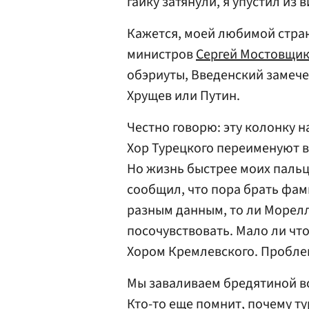
гайку затянули, я упустил из 
Кажется, моей любимой стран
министров
Сергей Мостовщи
обэриуты, Введенский замечен
Хрущев или Путин.
Честно говорю: эту колонку н
Хор Турецкого переименуют в
Но жизнь быстрее моих пальце
сообщил, что пора брать фа
разным данным, то ли Морелло,
посочувствовать. Мало ли чт
Хором Кремлевского. Пробле
Мы заваливаем бредятиной вс
Кто-то еще помнит, почему т