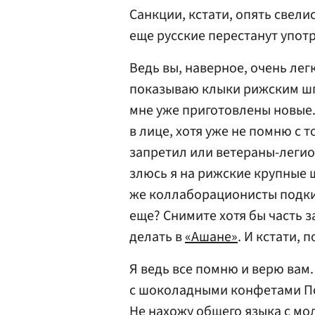
Санкции, кстати, опять свел
еще русские перестанут упот
Ведь вы, наверное, очень лег
показываю клыки рижским шпр
мне уже приготовлены новые
в лице, хотя уже не помню с т
запретил или ветераны-легион
злюсь я на рижские крупные ш
же коллаборационисты подкин
еще? Снимите хотя бы часть з
делать в
«Ашане»
. И кстати, 
Я ведь все помню и верю вам.
с шоколадными конфетами По
Не нахожу общего языка с мо