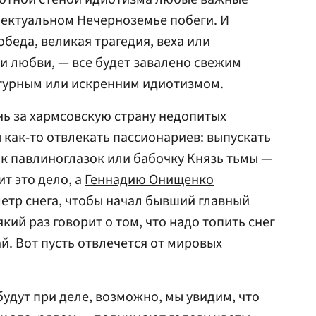
лектуальном Нечерноземье побеги. И
обеда, великая трагедия, веха или
ли любви, — все будет завалено свежим
урным или искренним идиотизмом.
ь за хармсовскую страну недопитых
 как-то отвлекать пассионариев: выпускать
ок павлиноглазок или бабочку Князь тьмы —
ит это дело, а
Геннадию Онищенко
етр снега, чтобы начал бывший главный
кий раз говорит о том, что надо топить снег
ай. Вот пусть отвлечется от мировых
будут при деле, возможно, мы увидим, что