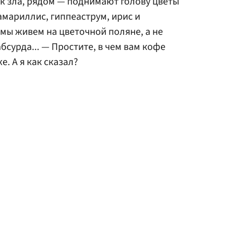
ок зла, рядом — поднимают голову цветы
амариллис, гиппеаструм, ирис и
 мы живем на цветочной поляне, а не
сурда... — Простите, в чем вам кофе
е. А я как сказал?