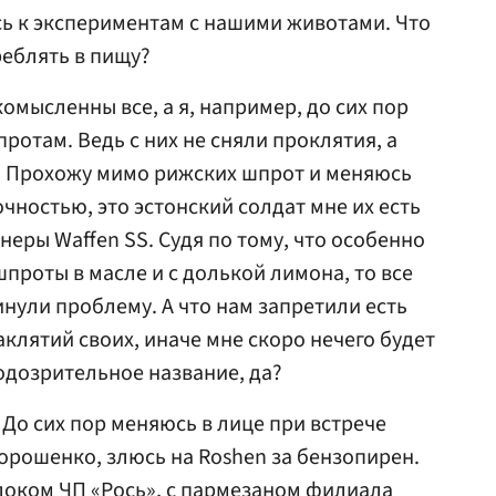
ись к экспериментам с нашими животами. Что
реблять в пищу?
комысленны все, а я, например, до сих пор
отам. Ведь с них не сняли проклятия, а
. Прохожу мимо рижских шпрот и меняюсь
очностью, это эстонский солдат мне их есть
еры Waffen SS. Судя по тому, что особенно
проты в масле и с долькой лимона, то все
ули проблему. А что нам запретили есть
аклятий своих, иначе мне скоро нечего будет
подозрительное название, да?
 До сих пор меняюсь в лице при встрече
рошенко, злюсь на Roshen за бензопирен.
локом ЧП «Рось», с пармезаном филиала