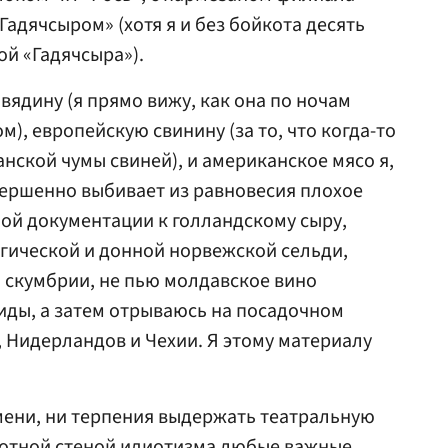
адячсыром» (хотя я и без бойкота десять
ой «Гадячсыра»).
вядину (я прямо вижу, как она по ночам
), европейскую свинину (за то, что когда-то
нской чумы свиней), и американское мясо я,
вершенно выбивает из равновесия плохое
й документации к голландскому сыру,
агической и донной норвежской сельди,
, скумбрии, не пью молдавское вино
иды, а затем отрываюсь на посадочном
, Нидерландов и Чехии. Я этому материалу
емени, ни терпения выдержать театральную
лотной стеной идиотизма любые важные