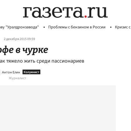
аву "Уралдронзавода"
Проблемы с бензином в России
Кризис с
2 декабря 2015 09:59
офе в чурке
как тяжело жить среди пассионариев
Антон Елин
Журналист