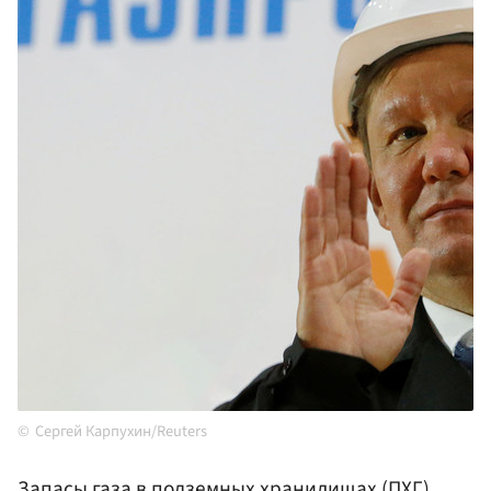
Сергей Карпухин/Reuters
Запасы газа в подземных хранилищах (ПХГ)