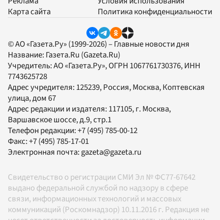
Реклама
Условия использования
Карта сайта
Политика конфиденциальности
© АО «Газета.Ру» (1999-2026) – Главные новости дня
Название:
Газета.Ru
(Gazeta.Ru)
Учредитель:
АО «Газета.Ру»
, ОГРН 1067761730376, ИНН
7743625728
Адрес учредителя: 125239, Россия, Москва, Коптевская
улица, дом 67
Адрес редакции и издателя:
117105
, г.
Москва
,
Варшавское шоссе, д.9, стр.1
Телефон редакции:
+7 (495) 785-00-12
Факс:
+7 (495) 785-17-01
Электронная почта:
gazeta@gazeta.ru
Свидетельство о регистрации СМИ Эл № ФС77-67642
выдано федеральной службой по надзору в сфере
связи, информационных технологий и массовых
коммуникаций (Роскомнадзор) 10.11.2016 г. Редакция не