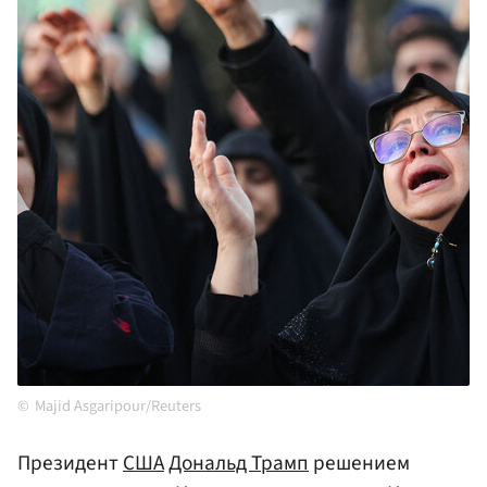
Majid Asgaripour/Reuters
Президент
США
Дональд Трамп
решением