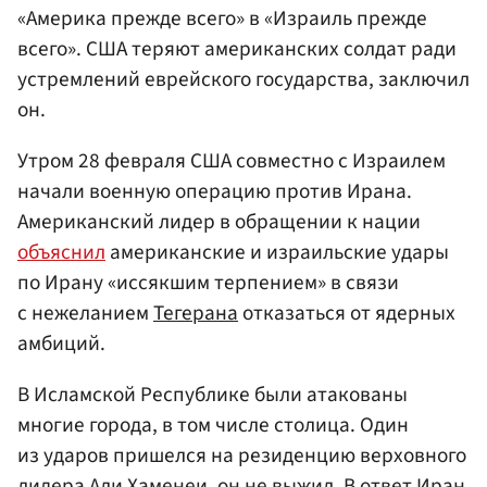
«Америка прежде всего» в «Израиль прежде
всего». США теряют американских солдат ради
устремлений еврейского государства, заключил
он.
Утром 28 февраля США совместно с Израилем
начали военную операцию против Ирана.
Американский лидер в обращении к нации
объяснил
американские и израильские удары
по Ирану «иссякшим терпением» в связи
с нежеланием
Тегерана
отказаться от ядерных
амбиций.
В Исламской Республике были атакованы
многие города, в том числе столица. Один
из ударов пришелся на резиденцию верховного
лидера
Али Хаменеи
, он не выжил. В ответ Иран