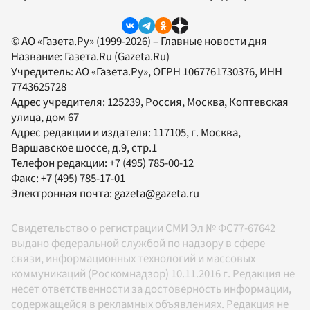
© АО «Газета.Ру» (1999-2026) – Главные новости дня
Название:
Газета.Ru
(Gazeta.Ru)
Учредитель:
АО «Газета.Ру»
, ОГРН 1067761730376, ИНН
7743625728
Адрес учредителя: 125239, Россия, Москва, Коптевская
улица, дом 67
Адрес редакции и издателя:
117105
, г.
Москва
,
Варшавское шоссе, д.9, стр.1
Телефон редакции:
+7 (495) 785-00-12
Факс:
+7 (495) 785-17-01
Электронная почта:
gazeta@gazeta.ru
Свидетельство о регистрации СМИ Эл № ФС77-67642
выдано федеральной службой по надзору в сфере
связи, информационных технологий и массовых
коммуникаций (Роскомнадзор) 10.11.2016 г. Редакция не
несет ответственности за достоверность информации,
содержащейся в рекламных объявлениях. Редакция не