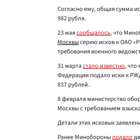
Согласно ему, общая сумма ис
982 рубля.
23 мая
сообщалось
, что Мин
Москвы
серию исков к ОАО «
требования военного ведомств
31 марта
стало известно
, что
Федерации подало иски к РЖД
837 рублей.
8 февраля министерство обо
Москвы с требованием взыскат
Детали этих исковых заявлен
Ранее Минобороны
подало
дв