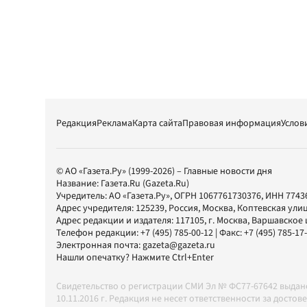
Редакция
Реклама
Карта сайта
Правовая информация
Услов
© АО «Газета.Ру» (1999-2026) – Главные новости дня
Название:
Газета.Ru
(Gazeta.Ru)
Учредитель:
АО «Газета.Ру»
, ОГРН 1067761730376, ИНН 7743
Адрес учредителя: 125239, Россия, Москва, Коптевская улиц
Адрес редакции и издателя:
117105
, г.
Москва
,
Варшавское шо
Телефон редакции:
+7 (495) 785-00-12
| Факс:
+7 (495) 785-17
Электронная почта:
gazeta@gazeta.ru
Нашли опечатку? Нажмите Ctrl+Enter
Свидетельство о регистрации СМИ Эл № ФС77-67642 выда
10.11.2016 г. Редакция не несет ответственности за дос