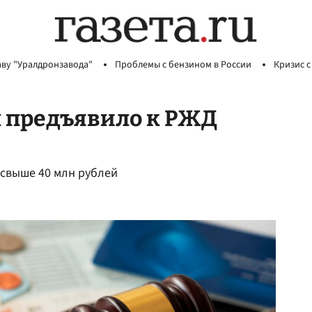
аву "Уралдронзавода"
Проблемы с бензином в России
Кризис с
 предъявило к РЖД
 свыше 40 млн рублей