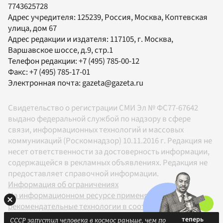
7743625728
Адрес учредителя: 125239, Россия, Москва, Коптевская
улица, дом 67
Адрес редакции и издателя:
117105
, г.
Москва
,
Варшавское шоссе, д.9, стр.1
Телефон редакции:
+7 (495) 785-00-12
Факс:
+7 (495) 785-17-01
Электронная почта:
gazeta@gazeta.ru
Свидетельство о регистрации СМИ Эл № ФС77-67642
выдано федеральной службой по надзору в сфере
связи, информационных технологий и массовых
коммуникаций (Роскомнадзор) 10.11.2016 г. Редакция не
несет ответственности за достоверность информации,
содержащейся в рекламных объявлениях. Редакция не
предоставляет справочной информации.
Информация об ограничениях
На информационном ресурсе применяются
рекомендательные технологии в соответствии с
Правилами
СССР запустил человека в космос раньше, чем по