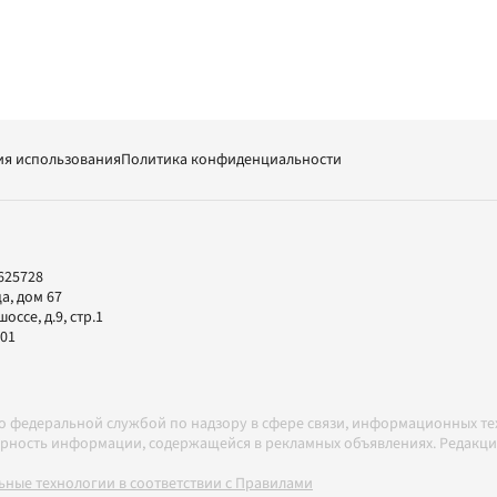
ия использования
Политика конфиденциальности
625728
а, дом 67
ссе, д.9, стр.1
-01
но федеральной службой по надзору в сфере связи, информационных т
товерность информации, содержащейся в рекламных объявлениях. Редак
ные технологии в соответствии с Правилами