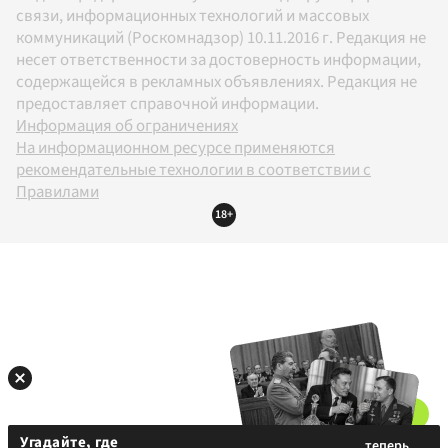
связи, информационных технологий и массовых
коммуникаций (Роскомнадзор) 10.11.2016 г. Редакция не
несет ответственности за достоверность информации,
содержащейся в рекламных объявлениях. Редакция не
предоставляет справочной информации.
Информация об ограничениях
На информационном ресурсе применяются
рекомендательные технологии в соответствии с
Правилами
18+
Угадайте, где