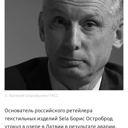
Валерий Шарифулин/ТАСС
Основатель российского ретейлера
текстильных изделий Sela Борис Остроброд
утонул в озере в
Латвии
в результате аварии.