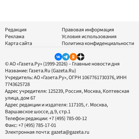
Редакция
Правовая информация
Реклама
Условия использования
Карта сайта
Политика конфиденциальности
© АО «Газета.Ру» (1999-2026) – Главные новости дня
Название:
Газета.Ru
(Gazeta.Ru)
Учредитель:
АО «Газета.Ру»
, ОГРН 1067761730376, ИНН
7743625728
Адрес учредителя: 125239, Россия, Москва, Коптевская
улица, дом 67
Адрес редакции и издателя:
117105
, г.
Москва
,
Варшавское шоссе, д.9, стр.1
Телефон редакции:
+7 (495) 785-00-12
Факс:
+7 (495) 785-17-01
Электронная почта:
gazeta@gazeta.ru