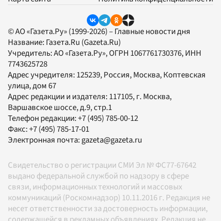
© АО «Газета.Ру» (1999-2026) – Главные новости дня
Название:
Газета.Ru
(Gazeta.Ru)
Учредитель:
АО «Газета.Ру»
, ОГРН 1067761730376, ИНН
7743625728
Адрес учредителя: 125239, Россия, Москва, Коптевская
улица, дом 67
Адрес редакции и издателя:
117105
, г.
Москва
,
Варшавское шоссе, д.9, стр.1
Телефон редакции:
+7 (495) 785-00-12
Факс:
+7 (495) 785-17-01
Электронная почта:
gazeta@gazeta.ru
Свидетельство о регистрации СМИ Эл № ФС77-67642
выдано федеральной службой по надзору в сфере
связи, информационных технологий и массовых
коммуникаций (Роскомнадзор) 10.11.2016 г. Редакция не
несет ответственности за достоверность информации,
содержащейся в рекламных объявлениях. Редакция не