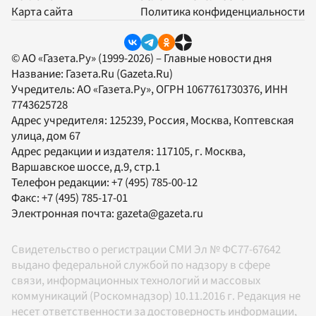
Карта сайта
Политика конфиденциальности
© АО «Газета.Ру» (1999-2026) – Главные новости дня
Название:
Газета.Ru
(Gazeta.Ru)
Учредитель:
АО «Газета.Ру»
, ОГРН 1067761730376, ИНН
7743625728
Адрес учредителя: 125239, Россия, Москва, Коптевская
улица, дом 67
Адрес редакции и издателя:
117105
, г.
Москва
,
Варшавское шоссе, д.9, стр.1
Телефон редакции:
+7 (495) 785-00-12
Факс:
+7 (495) 785-17-01
Электронная почта:
gazeta@gazeta.ru
Свидетельство о регистрации СМИ Эл № ФС77-67642
выдано федеральной службой по надзору в сфере
связи, информационных технологий и массовых
коммуникаций (Роскомнадзор) 10.11.2016 г. Редакция не
несет ответственности за достоверность информации,