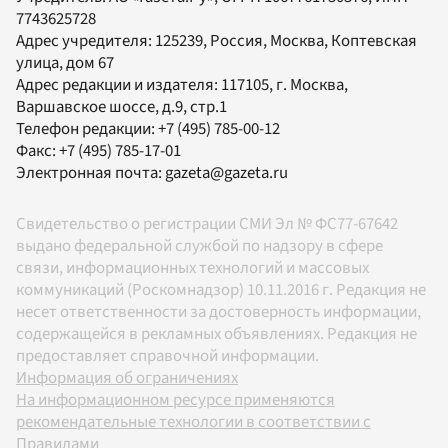
7743625728
Адрес учредителя: 125239, Россия, Москва, Коптевская
улица, дом 67
Адрес редакции и издателя:
117105
, г.
Москва
,
Варшавское шоссе, д.9, стр.1
Телефон редакции:
+7 (495) 785-00-12
Факс:
+7 (495) 785-17-01
Электронная почта:
gazeta@gazeta.ru
Свидетельство о регистрации СМИ Эл № ФС77-67642
выдано федеральной службой по надзору в сфере
связи, информационных технологий и массовых
коммуникаций (Роскомнадзор) 10.11.2016 г. Редакция не
несет ответственности за достоверность информации,
содержащейся в рекламных объявлениях. Редакция не
предоставляет справочной информации.
Информация об ограничениях
На информационном ресурсе применяются
рекомендательные технологии в соответствии с
Правилами